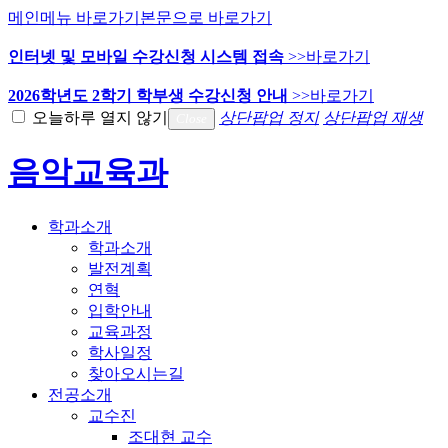
메인메뉴 바로가기
본문으로 바로가기
인터넷 및 모바일 수강신청 시스템 접속
>>바로가기
2026학년도 2학기 학부생 수강신청 안내
>>바로가기
오늘하루 열지 않기
상단팝업 정지
상단팝업 재생
Close
음악교육과
학과소개
학과소개
발전계획
연혁
입학안내
교육과정
학사일정
찾아오시는길
전공소개
교수진
조대현 교수