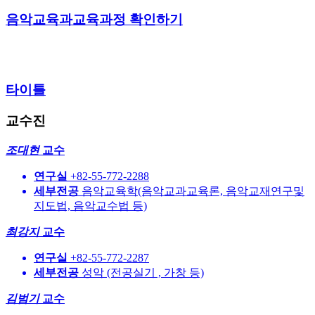
음악교육과
교육과정 확인하기
타이틀
교수진
조대현
교수
연구실
+82-55-772-2288
세부전공
음악교육학(음악교과교육론, 음악교재연구및
지도법, 음악교수법 등)
최강지
교수
연구실
+82-55-772-2287
세부전공
성악 (전공실기 , 가창 등)
김범기
교수